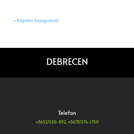
« Régebbi bejegyzések
DEBRECEN
Telefon
+3652/530-892, +3670/374-1750